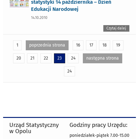
statystyki 14 października – Dzień
Edukacji Narodowej
14.10.2010
Czytaj dalej
1
poprzednia strona
16
17
18
19
20
21
22
23
24
następna strona
24
Urząd Statystyczny
Godziny pracy Urzędu:
w Opolu
poniedziałek-piątek 7.00-15.00