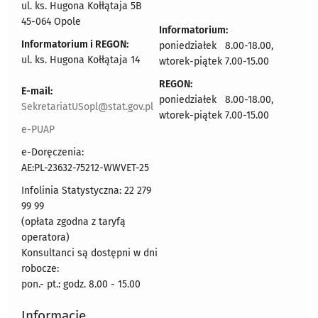
ul. ks. Hugona Kołłątaja 5B
45-064 Opole
Informatorium:
Informatorium i REGON:
poniedziałek 8.00-18.00,
ul. ks. Hugona Kołłątaja 14
wtorek-piątek 7.00-15.00
REGON:
E-mail:
poniedziałek 8.00-18.00,
SekretariatUSopl@stat.gov.pl
wtorek-piątek 7.00-15.00
e-PUAP
e-Doręczenia:
AE:PL-23632-75212-WWVET-25
Infolinia Statystyczna: 22 279
99 99
(opłata zgodna z taryfą
operatora)
Konsultanci są dostępni w dni
robocze:
pon.- pt.: godz. 8.00 - 15.00
Informacje