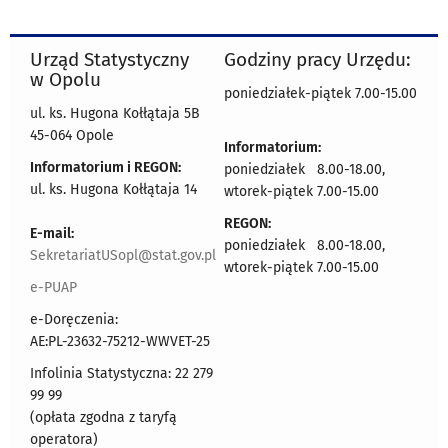
Urząd Statystyczny
Godziny pracy Urzędu:
w Opolu
poniedziałek-piątek 7.00-15.00
ul. ks. Hugona Kołłątaja 5B
45-064 Opole
Informatorium:
Informatorium i REGON:
poniedziałek 8.00-18.00,
ul. ks. Hugona Kołłątaja 14
wtorek-piątek 7.00-15.00
REGON:
E-mail:
poniedziałek 8.00-18.00,
SekretariatUSopl@stat.gov.pl
wtorek-piątek 7.00-15.00
e-PUAP
e-Doręczenia:
AE:PL-23632-75212-WWVET-25
Infolinia Statystyczna: 22 279
99 99
(opłata zgodna z taryfą
operatora)