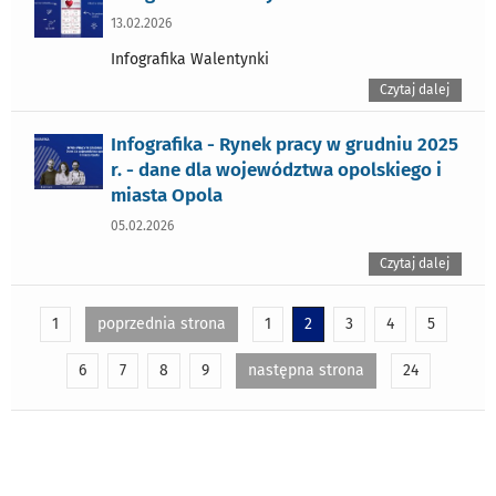
13.02.2026
Infografika Walentynki
Czytaj dalej
Infografika - Rynek pracy w grudniu 2025
r. - dane dla województwa opolskiego i
miasta Opola
05.02.2026
Czytaj dalej
1
poprzednia strona
1
2
3
4
5
6
7
8
9
następna strona
24