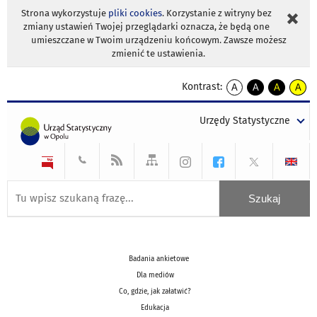
Strona wykorzystuje
pliki cookies
. Korzystanie z witryny bez
zmiany ustawień Twojej przeglądarki oznacza, że będą one
umieszczane w Twoim urządzeniu końcowym. Zawsze możesz
zmienić te ustawienia.
Kontrast:
A
A
A
A
kontrast
kontrast
kontrast
kontra
domyślny
biały
żółty
czarny
Urzędy Statystyczne
tekst
tekst
tekst
na
na
na
czarnym
czarnym
żółtym
Badania ankietowe
Dla mediów
Co, gdzie, jak załatwić?
Edukacja