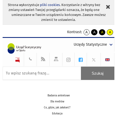
Strona wykorzystuje
pliki cookies
. Korzystanie z witryny bez
zmiany ustawień Twojej przeglądarki oznacza, że będą one
umieszczane w Twoim urządzeniu końcowym. Zawsze możesz
zmienić te ustawienia.
Kontrast:
A
A
A
A
kontrast
kontrast
kontrast
kontra
domyślny
biały
żółty
czarny
Urzędy Statystyczne
tekst
tekst
tekst
na
na
na
czarnym
czarnym
żółtym
Badania ankietowe
Dla mediów
Co, gdzie, jak załatwić?
Edukacja